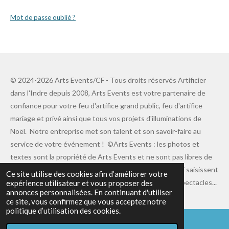
Mot de passe oublié ?
© 2024-2026 Arts Events/CF - Tous droits réservés A
rtificier
dans l'Indre depuis 2008, Arts Events est votre partenaire de
confiance pour votre feu d'artifice grand public, feu d'artifice
mariage et privé ainsi que tous vos projets d'illuminations de
Noël. Notre entreprise met son talent et son savoir-faire au
service de votre événement !
©Arts Events : les photos et
textes sont la propriété de Arts Events et ne sont pas libres de
droit. Un merci tout particulier à nos photographes qui saisissent
Ce site utilise des cookies afin d’améliorer votre
avec un talent inégalé les meilleurs moments de nos spectacles...
expérience utilisateur et vous proposer des
annonces personnalisées. En continuant d'utiliser
ce site, vous confirmez que vous acceptez notre
politique d’utilisation des cookies.