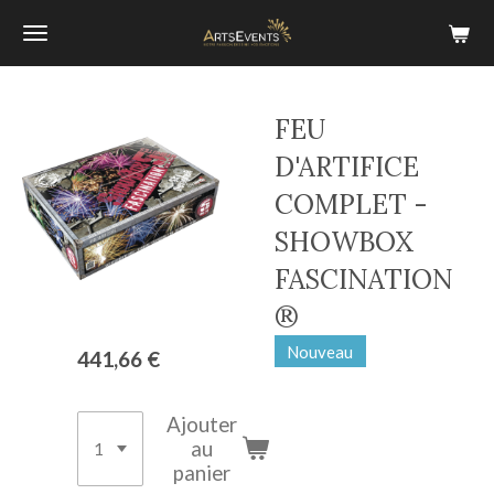
Passer
au
contenu
principal
FEU
D'ARTIFICE
COMPLET -
SHOWBOX
FASCINATION
®
Nouveau
441,66 €
Ajouter
au
panier